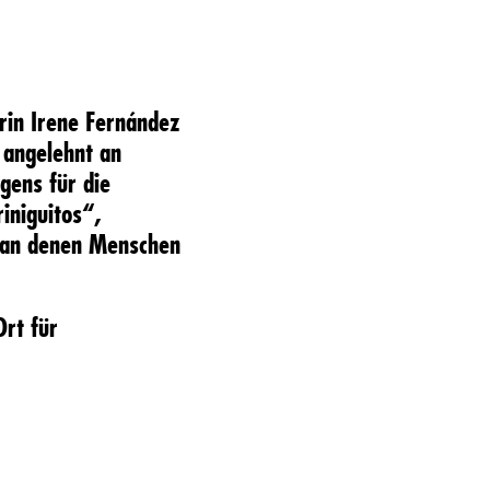
erin
Irene Fernández
 angelehnt an
gens für die
riniguitos“
,
e, an denen Menschen
Ort für