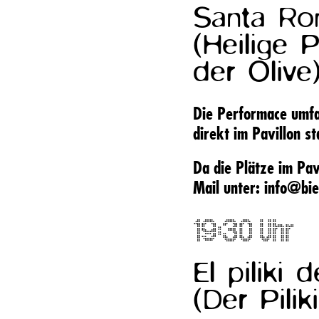
Santa Ro
(Heilige P
der Olive
Die Performace umfas
direkt im Pavillon st
Da die Plätze im Pav
Mail unter:
info@bie
19:30 Uhr
El piliki
(Der Pili