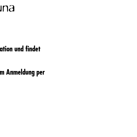
una
tion und findet
 um Anmeldung per