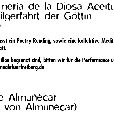
mería de la Diosa Aceit
ilgerfahrt der Göttin
)
st ein Poetry Reading, sowie eine kollektive Medita
att.
illon begrenzt sind, bitten wir für die Performance
nnalefuerfreiburg.de
 de Almuñécar
ki von Almuñécar)