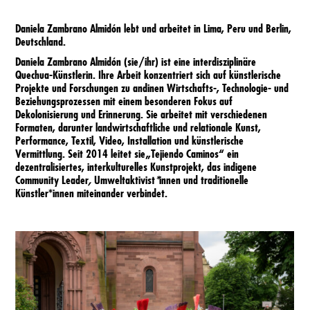
Locations
Daniela Zambrano Almidón lebt und arbeitet in Lima, Peru und Berlin,
Deutschland.
Programm
Daniela Zambrano Almidón
(sie/ihr) ist eine interdisziplinäre
Quechua-Künstlerin. Ihre Arbeit konzentriert sich auf künstlerische
Projekte und Forschungen zu andinen Wirtschafts-, Technologie- und
Programmimpressionen
Beziehungsprozessen mit einem besonderen Fokus auf
Dekolonisierung und Erinnerung. Sie arbeitet mit verschiedenen
Formaten, darunter landwirtschaftliche und relationale Kunst,
Performance, Textil, Video, Installation und künstlerische
Besuch
Vermittlung. Seit 2014 leitet sie„Tejiendo Caminos“
ein
dezentralisiertes, interkulturelles Kunstprojekt, das indigene
Community Leader
,
Umweltaktivist
*
innen und traditionelle
Newsletter
Künstler*innen miteinander verbindet.
Impressum
BfF1