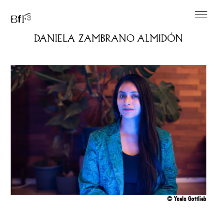
EN
DANIELA ZAMBRANO ALMIDÓN
Einfache Sprache
Über
Künstler*innen
Ausstellung
Ausstellungsimpressionen
©
Yaela
Gottlieb