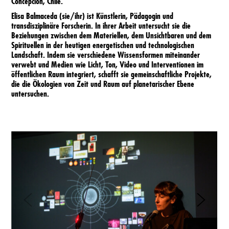
Concepción, Chile.
Locations
Elisa Balmaceda (sie/ihr) ist Künstlerin, Pädagogin und
transdisziplinäre Forscherin. In ihrer Arbeit untersucht sie die
Beziehungen zwischen dem Materiellen, dem Unsichtbaren und dem
Programm
Spirituellen in der heutigen energetischen und technologischen
Landschaft. Indem sie verschiedene Wissensformen miteinander
verwebt und Medien wie Licht, Ton, Video und Interventionen im
Programmimpressionen
öffentlichen Raum integriert, schafft sie gemeinschaftliche Projekte,
die die Ökologien von Zeit und Raum auf planetarischer Ebene
untersuchen.
Besuch
Newsletter
Impressum
BfF1