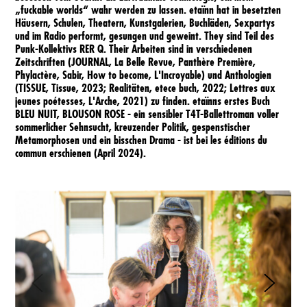
„fuckable worlds“
wahr werden zu lassen. etaïnn hat in besetzten
Häusern, Schulen, Theatern, Kunstgalerien, Buchläden, Sexpartys
BfF2
und im Radio performt, gesungen und geweint. They sind Teil des
Punk-Kollektivs RER Q. Their Arbeiten sind in verschiedenen
Zeitschriften (JOURNAL, La Belle Revue, Panthère Première,
Phylactère, Sabir, How to become, L'Incroyable) und Anthologien
(TISSUE, Tissue, 2023; Realitäten, etece buch, 2022; Lettres aux
jeunes poétesses, L'Arche, 2021) zu finden. etaïnns erstes Buch
BLEU NUIT, BLOUSON ROSE - ein sensibler T4T-Ballettroman voller
sommerlicher Sehnsucht, kreuzender Politik, gespenstischer
Metamorphosen und ein bisschen Drama - ist bei les éditions du
commun erschienen (April 2024).