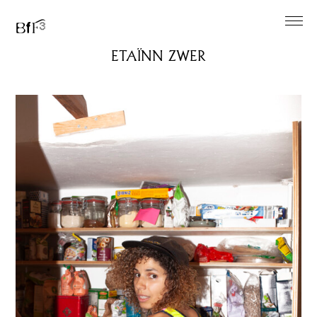
EN
ETAÏNN ZWER
Einfache Sprache
Über
Künstler*innen
Ausstellung
Ausstellungsimpressionen