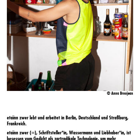
Locations
Programm
Programmimpressionen
Besuch
Newsletter
© Anna Broujean
Impressum
etaïnn zwer lebt und arbeitet in Berlin, Deutschland und Straßburg,
Frankreich.
BfF1
etaïnn zwer (∞), Schriftsteller*in, Wassermann und Liebhaber*in, ist
besessen vom Gedicht als zartradikale Technologie, um mehr